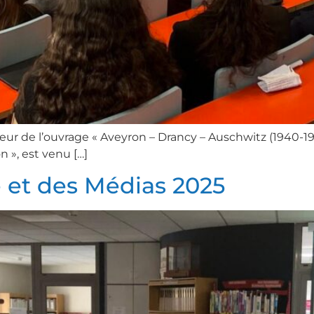
ur de l’ouvrage « Aveyron – Drancy – Auschwitz (1940-1
 », est venu […]
 et des Médias 2025