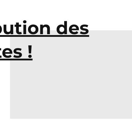
bution des
es !