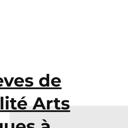
èves de
lité Arts
ques à