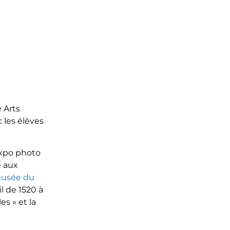
é Arts
 les élèves
xpo photo
e aux
musée du
l de 1520 à
s » et la