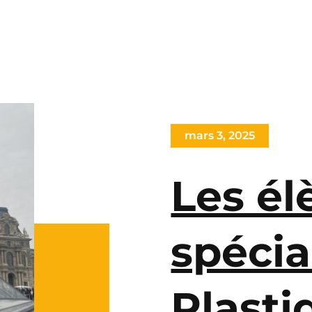
mars 3, 2025
Les él
spécia
Plasti