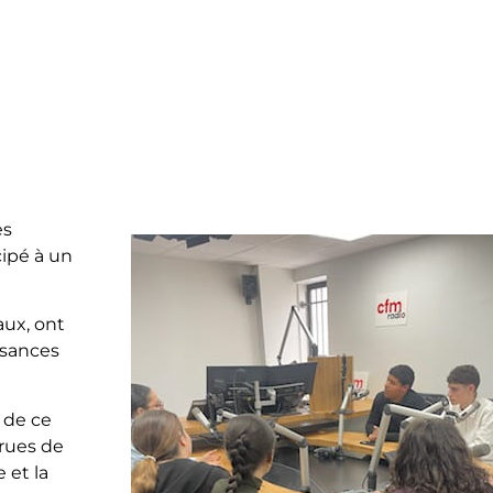
es
cipé à un
aux, ont
ssances
 de ce
 rues de
 et la