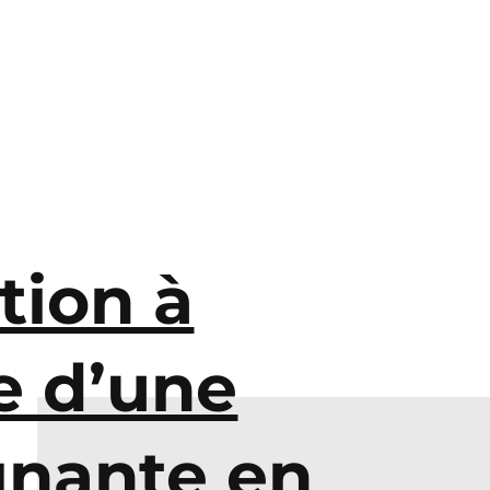
tion à
e d’une
gnante en