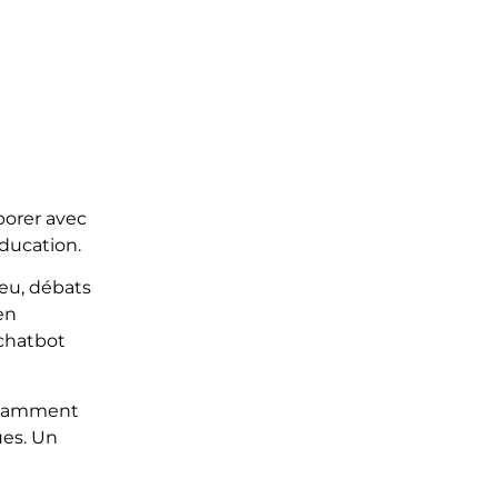
borer avec
éducation.
jeu, débats
en
 chatbot
notamment
ues. Un