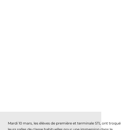
Mardi 10 mars, les élèves de première et terminale STL ont troqué
leurs salles de classe habituelles pour une immersion dans le