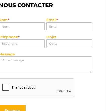
NOUS CONTACTER
Nom
*
Email
*
Nous
Contacter
Téléphone
*
Objet
Message
Envoyer